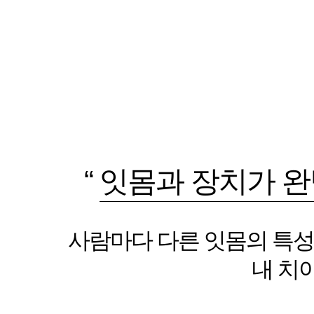
“
잇몸과 장치
가
완
사람마다 다른 잇몸의 특
내 치