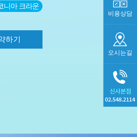
르코니아 크라운
비용상담
약하기
오시는길