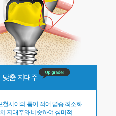
맞춤 지대주
보철사이의 틈이 적어 염증 최소화
치 지대주와 비슷하여 심미적