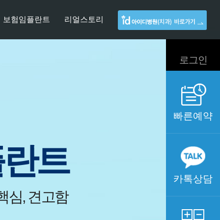
보험임플란트
리얼스토리
아
로그인
빠른예약
플란트
카톡상담
핵심, 견고함