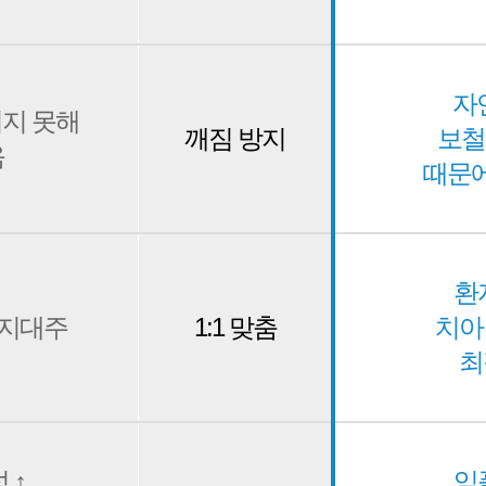
자
지 못해
깨짐 방지
보철
음
때문에
환
 지대주
1:1 맞춤
치아
최
 ↑
임