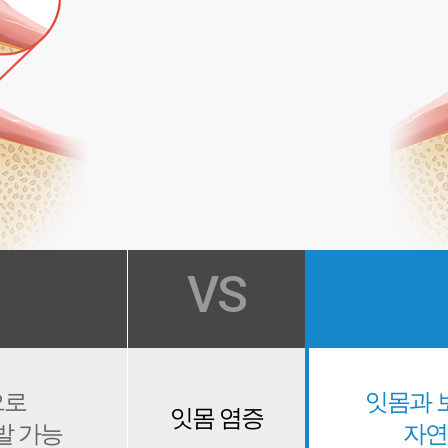
VS
으로
잇몸과 
잇몸 염증
발 가능
자연