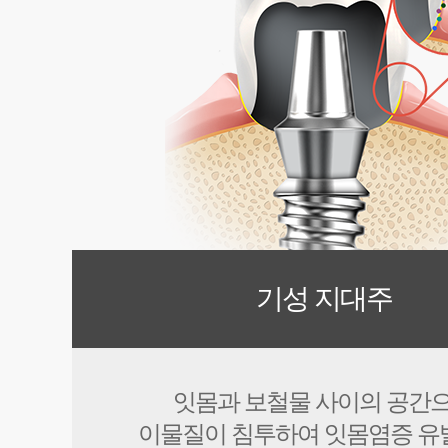
기성 지대주
잇몸과 보철물 사이의 공간
이물질이 침투하여 잇몸염증 유